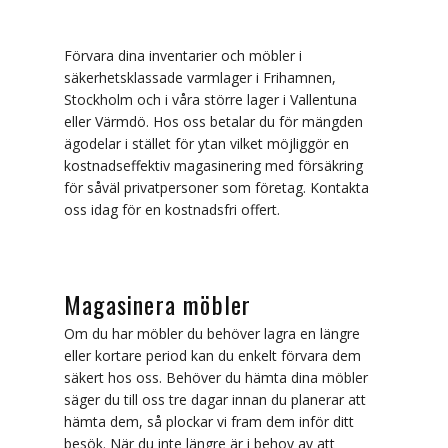
Nacka
Norrtälje
Förvara dina inventarier och möbler i
säkerhetsklassade varmlager i Frihamnen,
Skärholmen
Stockholm och i våra större lager i Vallentuna
eller Värmdö. Hos oss betalar du för mängden
Sollentuna
ägodelar i stället för ytan vilket möjliggör en
kostnadseffektiv magasinering med försäkring
Solna
för såväl privatpersoner som företag. Kontakta
oss idag för en kostnadsfri offert.
Tyresö
Täby
Magasinera möbler
Upplands Väsby
Om du har möbler du behöver lagra en längre
eller kortare period kan du enkelt förvara dem
Privatflytt
säkert hos oss. Behöver du hämta dina möbler
Arkivflytt
säger du till oss tre dagar innan du planerar att
hämta dem, så plockar vi fram dem inför ditt
Tungtransporter
besök. När du inte längre är i behov av att