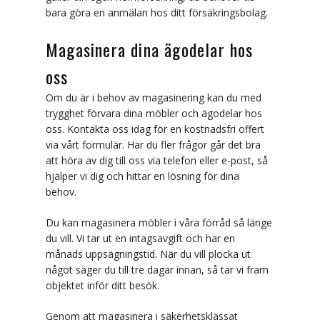
bara göra en anmälan hos ditt försäkringsbolag.
Nyheter
Magasinera dina ägodelar hos
Offert
oss
Offertförfrågan Företag
Om du är i behov av magasinering kan du med
Offertförfrågan Privat
trygghet förvara dina möbler och ägodelar hos
oss. Kontakta oss idag för en kostnadsfri offert
Allmänna bestämmelser
via vårt formulär. Har du fler frågor går det bra
att höra av dig till oss via telefon eller e-post, så
Om oss
hjälper vi dig och hittar en lösning för dina
behov.
Kontakt
Du kan magasinera möbler i våra förråd så länge
du vill. Vi tar ut en intagsavgift och har en
månads uppsägningstid. När du vill plocka ut
något säger du till tre dagar innan, så tar vi fram
objektet inför ditt besök.
Genom att magasinera i säkerhetsklassat