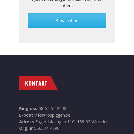
offert.
Begär offert
KONTAKT
Ring oss
08-54 54 22 80
E-post
info@rospiggen.se
Adress
Fagerdalavägen 11C, 139 52 Värmdö
Org.nr
556574-4090