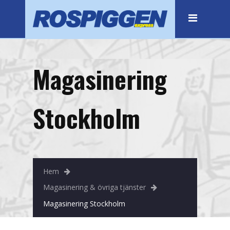
Hem
Flytt
Företagsflytt
Magasinering
Stockholm
Botkyrka
Stockholm
Bromma
Haninge
Huddinge
Hem
Magasinering & övriga tjänster
Järfälla
Magasinering Stockholm
Kista