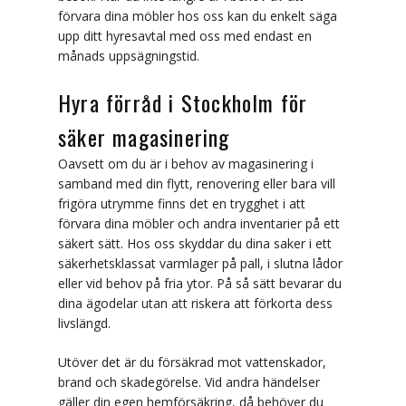
förvara dina möbler hos oss kan du enkelt säga
Packtips inför flytt
upp ditt hyresavtal med oss med endast en
månads uppsägningstid.
Magasinering & övriga tjänster
Hyra förråd i Stockholm för
Magasinering
säker magasinering
Återvinning/Miljöhantering
Oavsett om du är i behov av magasinering i
samband med din flytt, renovering eller bara vill
Flyttstädning
frigöra utrymme finns det en trygghet i att
förvara dina möbler och andra inventarier på ett
Fastighetsservice
säkert sätt. Hos oss skyddar du dina saker i ett
säkerhetsklassat varmlager på pall, i slutna lådor
Montering
eller vid behov på fria ytor. På så sätt bevarar du
dina ägodelar utan att riskera att förkorta dess
Kvalitet & Miljö
livslängd.
Kvalitetspolicy
Utöver det är du försäkrad mot vattenskador,
brand och skadegörelse. Vid andra händelser
Miljöpolicy
gäller din egen hemförsäkring, då behöver du