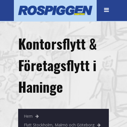
Hem
Flytt
Företagsflytt
Kontorsflytt &
Stockholm
Botkyrka
Företagsflytt i
Bromma
Haninge
Haninge
Huddinge
Järfälla
Hem
Kista
Flytt Stockholm, Malmö och Göteborg