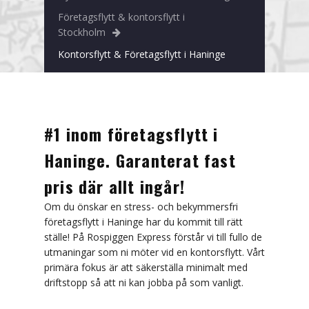
Nacka
Företagsflytt & kontorsflytt i
Stockholm
Norrtälje
Kontorsflytt & Företagsflytt i Haninge
Skärholmen
Sollentuna
Solna
#1 inom företagsflytt i
Haninge. Garanterat fast
Tyresö
pris där allt ingår!
Täby
Om du önskar en stress- och bekymmersfri
Upplands Väsby
företagsflytt i Haninge har du kommit till rätt
ställe! På Rospiggen Express förstår vi till fullo de
Privatflytt
utmaningar som ni möter vid en kontorsflytt. Vårt
primära fokus är att säkerställa minimalt med
Arkivflytt
driftstopp så att ni kan jobba på som vanligt.
Tungtransporter