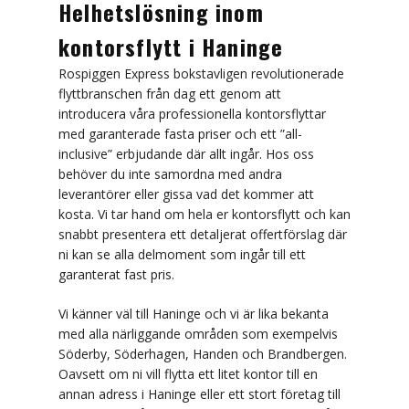
Helhetslösning inom
Packtips inför flytt
kontorsflytt i Haninge
Magasinering & övriga tjänster
Rospiggen Express bokstavligen revolutionerade
flyttbranschen från dag ett genom att
Magasinering
introducera våra professionella kontorsflyttar
med garanterade fasta priser och ett ”all-
Återvinning/Miljöhantering
inclusive” erbjudande där allt ingår. Hos oss
behöver du inte samordna med andra
Flyttstädning
leverantörer eller gissa vad det kommer att
kosta. Vi tar hand om hela er kontorsflytt och kan
Fastighetsservice
snabbt presentera ett detaljerat offertförslag där
ni kan se alla delmoment som ingår till ett
Montering
garanterat fast pris.
Kvalitet & Miljö
Vi känner väl till Haninge och vi är lika bekanta
med alla närliggande områden som exempelvis
Kvalitetspolicy
Söderby, Söderhagen, Handen och Brandbergen.
Oavsett om ni vill flytta ett litet kontor till en
Miljöpolicy
annan adress i Haninge eller ett stort företag till