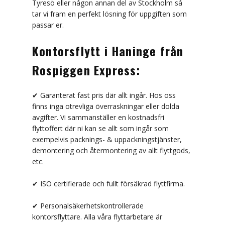
Tyresö eller någon annan del av Stockholm så
Nyheter
tar vi fram en perfekt lösning för uppgiften som
passar er.
Offert
Kontorsflytt i Haninge från
Offertförfrågan Företag
Rospiggen Express:
Offertförfrågan Privat
✔ Garanterat fast pris där allt ingår. Hos oss
Allmänna bestämmelser
finns inga otrevliga överraskningar eller dolda
avgifter. Vi sammanställer en kostnadsfri
Om oss
flyttoffert där ni kan se allt som ingår som
Kontakt
exempelvis packnings- & uppackningstjänster,
demontering och återmontering av allt flyttgods,
etc.
✔ ISO certifierade och fullt försäkrad flyttfirma.
✔ Personalsäkerhetskontrollerade
kontorsflyttare. Alla våra flyttarbetare är