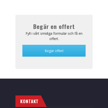
Nyheter
Offert
Begär en offert
Offertförfrågan Företag
Fyll i vårt smidiga formulär och få en
Offertförfrågan Privat
offert.
Allmänna bestämmelser
Begär offert
Om oss
Kontakt
KONTAKT