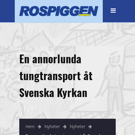
Hem
Flytt
Företagsflytt
Stockholm
En annorlunda
Botkyrka
tungtransport åt
Bromma
Haninge
Svenska Kyrkan
Huddinge
Järfälla
Kista
Hem
Nyheter
Nyheter