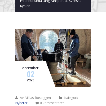
En annorlunda tungtransport åt Svenska
Nacka
Kyrkan
Norrtälje
Skärholmen
Sollentuna
Solna
Tyresö
Täby
december
02
Upplands Väsby
2025
Privatflytt
Arkivflytt
Av Niklas Rospiggen
Kategori:
Nyheter
0 kommentarer
Tungtransporter