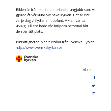
Packtips inför flytt
Bilden är från ett lite annorlunda tungjobb som vi
gjorde åt vår kund Svenska Kyrkan. Det är inte
Magasinering & övriga tjänster
varje dag vi flyttar en dopfunt. Vikten var ca
450kg. Till sist hade vår briljanta personal fått
Magasinering
den på rätt plats.
Återvinning/Miljöhantering
Bildrättigheter: Med tillstånd från Svenska Kyrkan
http://www.svenskakyrkan.se
Flyttstädning
Fastighetsservice
Dela:
Montering
Kvalitet & Miljö
Kvalitetspolicy
Miljöpolicy