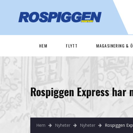
HEM
FLYTT
MAGASINERING & Ö
Rospiggen Express har nu
Hem
Nyheter
Nyheter
Rospiggen Expre