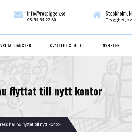
info@rospiggen.se
Stockholm, N
08-54 54 22 80
Trygghet, kva
VRIGA TJÄNSTER
KVALITET & MILJÖ
NYHETER
 flyttat till nytt kontor
ss har nu flyttat till nytt kontor