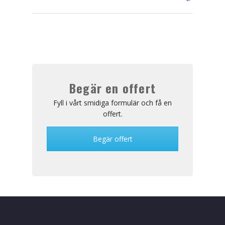
Nyheter
Offert
Offertförfrågan Företag
Offertförfrågan Privat
Begär en offert
Allmänna bestämmelser
Fyll i vårt smidiga formulär och få en
offert.
Om oss
Begär offert
Kontakt