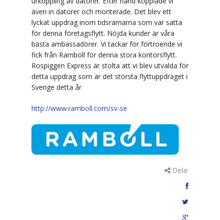
urkoppling av datorer. Efter hand kopplade vi
även in datorer och monterade. Det blev ett
Packtips inför flytt
lyckat uppdrag inom tidsramarna som var satta
för denna företagsflytt. Nöjda kunder är våra
Magasinering & övriga tjänster
bästa ambassadörer. Vi tackar för förtroende vi
fick från Ramboll för denna stora kontorsflytt.
Magasinering
Rospiggen Express är stolta att vi blev utvalda för
detta uppdrag som är det största flyttuppdraget i
Återvinning/Miljöhantering
Sverige detta år
Flyttstädning
http://www.ramboll.com/sv-se
Fastighetsservice
Montering
Kvalitet & Miljö
Dela:
Kvalitetspolicy
Miljöpolicy