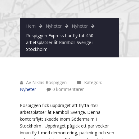
Nacka
Norrtälje
Hem
Nyheter
Nyheter
Skärholmen
Rospiggen Express har flyttat 450
arbetsplatser åt Ramboll Sverige i
Sollentuna
Stockholm
Solna
Tyresö
Av Niklas Rospiggen
Kategori:
Täby
Nyheter
0 kommentarer
Upplands Väsby
Rospiggen fick uppdraget att flytta 450
Privatflytt
arbetsplatser åt Ramboll Sverige. Denna
kontorsflytt skedde inom Södermalm i
Arkivflytt
Stockholm . Uppdraget pågick ett par veckor
innan flytt med demontering, packning och sen
Tungtransporter