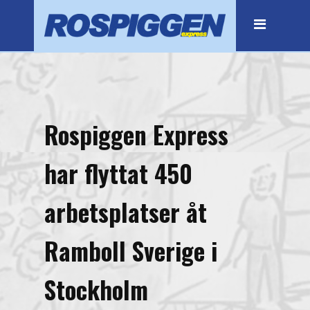
Hem
Flytt
Företagsflytt
Stockholm
Rospiggen Express
Botkyrka
har flyttat 450
Bromma
Haninge
arbetsplatser åt
Huddinge
Ramboll Sverige i
Järfälla
Stockholm
Kista